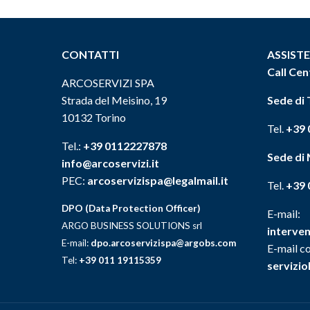
CONTATTI
ASSIST
Call Cen
ARCOSERVIZI SPA
Strada del Meisino, 19
Sede di 
10132 Torino
Tel.
+39 
Tel.:
+39 0112227878
Sede di
info@arcoservizi.it
PEC:
arcoservizispa@legalmail.it
Tel.
+39 
DPO (Data Protection Officer)
E-mail:
ARGO BUSINESS SOLUTIONS srl
interven
E-mail:
dpo.arcoservizispa@argobs.com
E-mail co
Tel:
+39 011 19115359
servizio