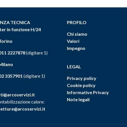
ENZA TECNICA
PROFILO
ter in funzione H/24
Chi siamo
Torino
Valori
Impegno
011 2227878
(digitare 1)
 Milano
LEGAL
02 3357901
(digitare 1)
Privacy policy
Cookie policy
Informative Privacy
ti@arcoservizi.it
Note legali
ntabilizzazione calore:
letture@arcoservizi.it