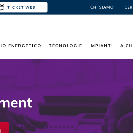
CHI SIAMO
CER
TICKET WEB
MIO ENERGETICO
TECNOLOGIE
IMPIANTI
A CH
ement
I